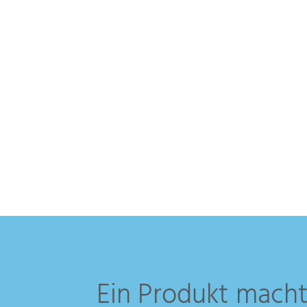
CAD Konstruktion
CAM Programmierung
Werkzeugverwaltung
Datenmanagement
Ein Produkt macht