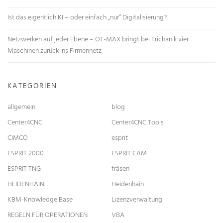
Ist das eigentlich KI – oder einfach „nur“ Digitalisierung?
Netzwerken auf jeder Ebene – OT-MAX bringt bei Trichanik vier
Maschinen zurück ins Firmennetz
KATEGORIEN
allgemein
blog
Center4CNC
Center4CNC Tools
CIMCO
esprit
ESPRIT 2000
ESPRIT CAM
ESPRIT TNG
fräsen
HEIDENHAIN
Heidenhain
KBM-Knowledge Base
Lizenzverwaltung
REGELN FÜR OPERATIONEN
VBA