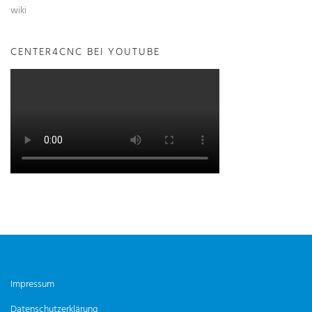
wiki
CENTER4CNC BEI YOUTUBE
Impressum
Datenschutzerklärung