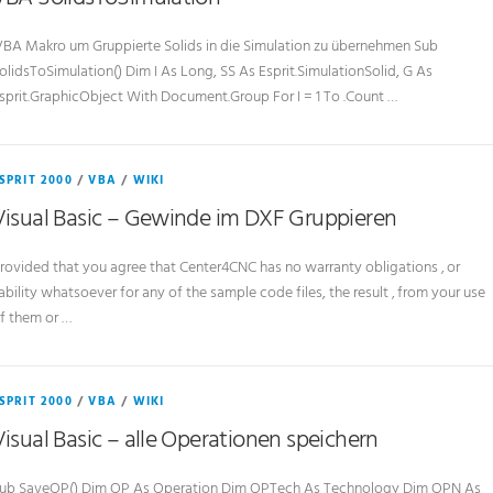
VBA SolidsToSimulation
VBA Makro um Gruppierte Solids in die Simulation zu übernehmen Sub
olidsToSimulation() Dim I As Long, SS As Esprit.SimulationSolid, G As
sprit.GraphicObject With Document.Group For I = 1 To .Count …
SPRIT 2000
/
VBA
/
WIKI
Visual Basic – Gewinde im DXF Gruppieren
rovided that you agree that Center4CNC has no warranty obligations ‚ or
iability whatsoever for any of the sample code files, the result ‚ from your use
f them or …
SPRIT 2000
/
VBA
/
WIKI
Visual Basic – alle Operationen speichern
ub SaveOP() Dim OP As Operation Dim OPTech As Technology Dim OPN As