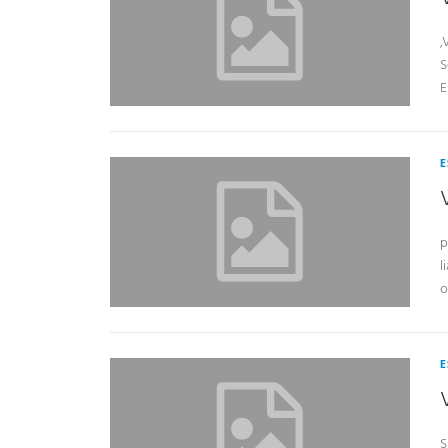
‚
S
E
E
p
l
o
E
S