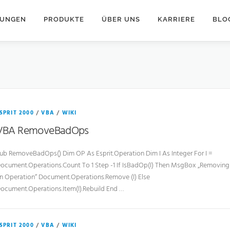
TUNGEN
PRODUKTE
ÜBER UNS
KARRIERE
BLO
SPRIT 2000
/
VBA
/
WIKI
VBA RemoveBadOps
ub RemoveBadOps() Dim OP As Esprit.Operation Dim I As Integer For I =
ocument.Operations.Count To 1 Step -1 If IsBadOp(I) Then MsgBox „Removing
n Operation“ Document.Operations.Remove (I) Else
ocument.Operations.Item(I).Rebuild End …
SPRIT 2000
/
VBA
/
WIKI