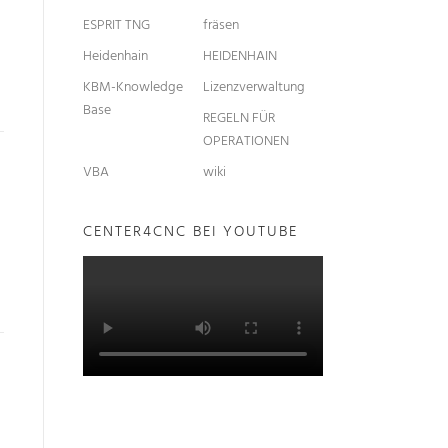
ESPRIT TNG
fräsen
Heidenhain
HEIDENHAIN
KBM-Knowledge
Lizenzverwaltung
Base
REGELN FÜR
OPERATIONEN
VBA
wiki
CENTER4CNC BEI YOUTUBE