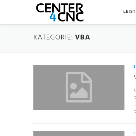
LEIS
KATEGORIE:
VBA
E
S
D
a
D
E