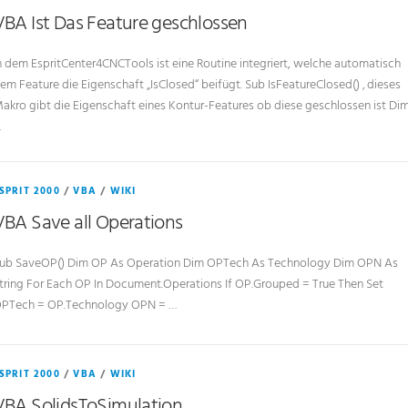
VBA Ist Das Feature geschlossen
n dem EspritCenter4CNCTools ist eine Routine integriert, welche automatisch
em Feature die Eigenschaft „IsClosed“ beifügt. Sub IsFeatureClosed() ‚ dieses
akro gibt die Eigenschaft eines Kontur-Features ob diese geschlossen ist Di
…
SPRIT 2000
/
VBA
/
WIKI
VBA Save all Operations
ub SaveOP() Dim OP As Operation Dim OPTech As Technology Dim OPN As
tring For Each OP In Document.Operations If OP.Grouped = True Then Set
PTech = OP.Technology OPN = …
SPRIT 2000
/
VBA
/
WIKI