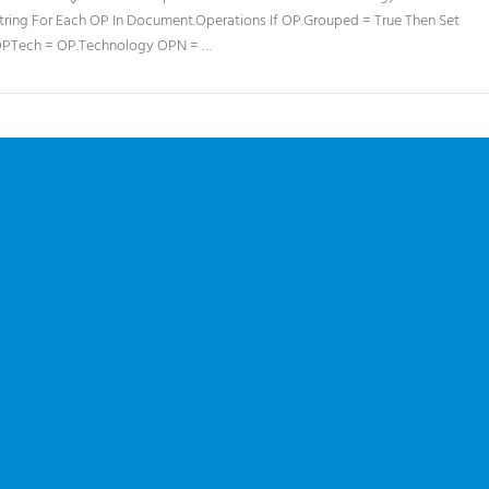
tring For Each OP In Document.Operations If OP.Grouped = True Then Set
PTech = OP.Technology OPN = …