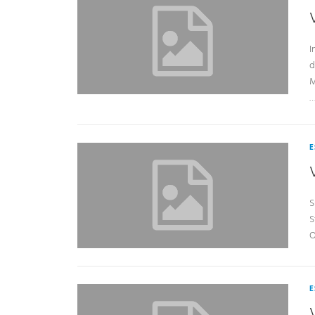
I
d
M
E
S
S
O
E