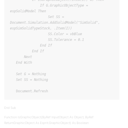
               If G.GraphicObjectType = 
espSolidModel Then

                   Set SS = 
Document.Simulation.AddSolidModel("SimSolid", 
espSimSolidTypeStock, .Item(I))

                   SS.Color = vbBlue

                   SS.Tolerance = 0.1

               End If

           End If

       Next

   End With

   Set G = Nothing

   Set SS = Nothing
   Document.Refresh
End Sub
Function IsGraphicObject(ByRef InputObject As Object, ByRef
ReturnGraphicObject As Esprit.GraphicObject) As Boolean