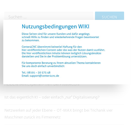
NEUESTE BEITRÄGE
Moderne Software für bewährte Maschinen: Wie eine TNC 430 von
den Möglichkeiten der TNC7 profitiert
Der klassische Generationenkonflikt zwischen IT und Produktion
HEIDENHAIN Experten-Treff bei PRIMACON
Ist das eigentlich KI – oder einfach „nur“ Digitalisierung?
Netzwerken auf jeder Ebene – OT-MAX bringt bei Trichanik vier
Maschinen zurück ins Firmennetz