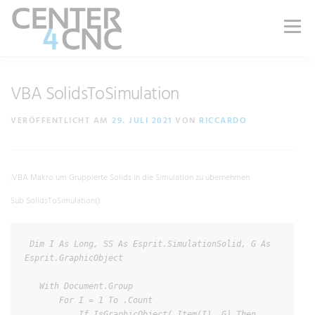
Menü
LEISTUNGEN
PRODUKTE
ÜBER UNS
VBA SolidsToSimulation
VERÖFFENTLICHT AM
29. JULI 2021
VON
RICCARDO
KARRIERE
BLOG
WIKI
SHOP
‚VBA Makro um Gruppierte Solids in die Simulation zu übernehmen
KONTAKT | SUPPORT
Sub SolidsToSimulation()
 Dim I As Long, SS As Esprit.SimulationSolid, G As 
Esprit.GraphicObject

   With Document.Group

       For I = 1 To .Count

           If IsGraphicObject(.Item(I), G) Then
