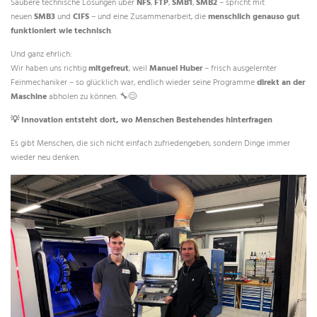
Saubere technische Lösungen über
NFS
,
FTP
,
SMB1
,
SMB2
– spricht mit
neuen
SMB3
und
CIFS
– und eine Zusammenarbeit, die
menschlich genauso gut
funktioniert wie technisch
.
Und ganz ehrlich:
Wir haben uns richtig
mitgefreut
, weil
Manuel Huber
– frisch ausgelernter
Feinmechaniker – so glücklich war, endlich wieder seine Programme
direkt an der
Maschine
abholen zu können. 🔧😊
💡
Innovation entsteht dort, wo Menschen Bestehendes hinterfragen
Es gibt Menschen, die sich nicht einfach zufriedengeben, sondern Dinge immer
wieder neu denken.