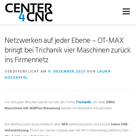
Menü
LEISTUNGEN
PRODUKTE
ÜBER UNS
Netzwerken auf jeder Ebene – OT-MAX
bringt bei Trichanik vier Maschinen zurück
ins Firmennetz
KARRIERE
BLOG
WIKI
SHOP
VERÖFFENTLICHT AM
9. DEZEMBER 2025
VON
LAURA
HOLZAPFEL
KONTAKT | SUPPORT
Vor ein paar Wochen waren wir bei der Firma
Trichanik
, um zwei
DMG-
Maschinen mit MillPlus-Steuerung
wieder ins Netzwerk einzubinden.
Die MillPlus kann ausschließlich über
NFS
kommunizieren und besitzt
keine USB-
Unterstützung
. Durch ein Server-Update war die NFS-Verbindung unterbrochen –