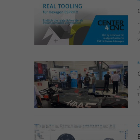
B
E
u
w
B
„
T
s
C