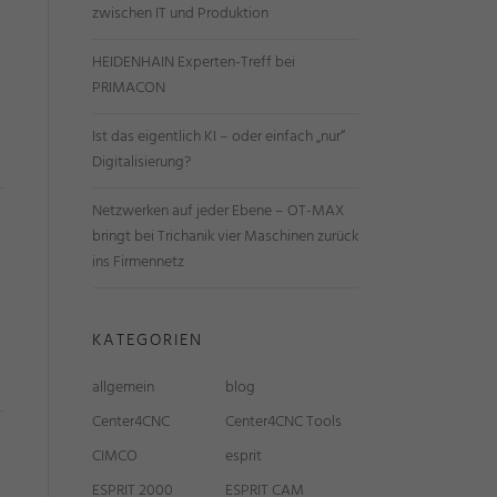
zwischen IT und Produktion
HEIDENHAIN Experten-Treff bei
PRIMACON
Ist das eigentlich KI – oder einfach „nur“
Digitalisierung?
Netzwerken auf jeder Ebene – OT-MAX
bringt bei Trichanik vier Maschinen zurück
ins Firmennetz
KATEGORIEN
allgemein
blog
Center4CNC
Center4CNC Tools
CIMCO
esprit
ESPRIT 2000
ESPRIT CAM