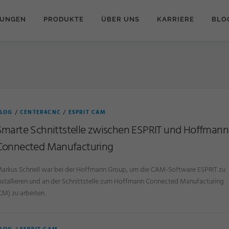
TUNGEN
PRODUKTE
ÜBER UNS
KARRIERE
BLO
LOG
/
CENTER4CNC
/
ESPRIT CAM
Smarte Schnittstelle zwischen ESPRIT und Hoffmann
Connected Manufacturing
arkus Schnell war bei der Hoffmann Group, um die CAM-Software ESPRIT zu
nstallieren und an der Schnittstelle zum Hoffmann Connected Manufacturing
CM) zu arbeiten.