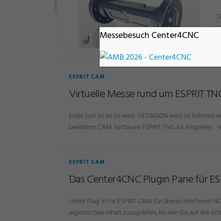
G
E
Messebesuch Center4CNC
E
ESPRIT CAM
Virtuelle Messe rund um ESPRIT T
Ende Juni ist es so weit: HEXAGON wird im Rahmen ei
beliebten CAM Software ESPRIT TNG 4.x eingehen. Hi
ESPRIT CAM
Das Center4CNC Plugin Pane für E
Unser Plug In für ESPRIT CAM für übersichtlicheren N
eigentlichen Inhalt zuzugreifen, klicken Sie auf die Sc