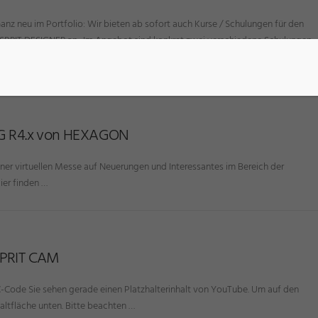
anz neu im Portfolio: Wir bieten ab sofort auch Kurse / Schulungen für den
SPRIT DESIGNER an. Im Angebot sind konkret zwei verschiedene Schulungen:
inmal als Companion für ESPRIT und …
NG R4.x von HEXAGON
ner virtuellen Messe auf Neuerungen und Interessantes im Bereich der
er finden …
SPRIT CAM
C-Code Sie sehen gerade einen Platzhalterinhalt von YouTube. Um auf den
haltfläche unten. Bitte beachten …