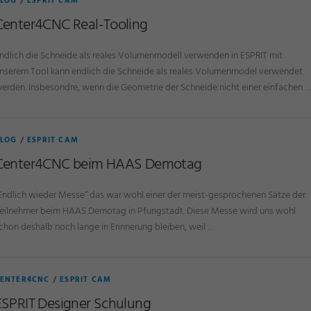
LOG
/
ESPRIT CAM
Center4CNC Real-Tooling
ndlich die Schneide als reales Volumenmodell verwenden in ESPRIT mit
nserem Tool kann endlich die Schneide als reales Volumenmodel verwendet
erden. Insbesondre, wenn die Geometrie der Schneide nicht einer einfachen …
LOG
/
ESPRIT CAM
Center4CNC beim HAAS Demotag
Endlich wieder Messe“ das war wohl einer der meist-gesprochenen Sätze der
eilnehmer beim HAAS Demotag in Pfungstadt. Diese Messe wird uns wohl
chon deshalb noch lange in Erinnerung bleiben, weil …
ENTER4CNC
/
ESPRIT CAM
ESPRIT Designer Schulung