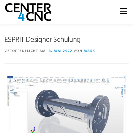
Menü
LEISTUNGEN
PRODUKTE
ÜBER UNS
ESPRIT Designer Schulung
VERÖFFENTLICHT AM
13. MAI 2022
VON
MARK
KARRIERE
BLOG
WIKI
SHOP
KONTAKT | SUPPORT