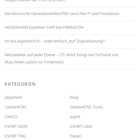
Möglichkeiten der TNC7 profitiert
Der klassische Generationenkonflikt zwischen IT und Produktion
HEIDENHAIN Experten-Treff bei PRIMACON
Ist das eigentlich KI – oder einfach „nur“ Digitalisierung?
Netzwerken auf jeder Ebene – OT-MAX bringt bei Trichanik vier
Maschinen zurück ins Firmennetz
KATEGORIEN
allgemein
blog
Center4CNC
Center4CNC Tools
CIMCO
esprit
ESPRIT 2000
ESPRIT CAM
ESPRIT TNG
fräsen