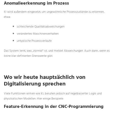
Anomalieerkennung im Prozess
KI wird außerdem eingesetzt, um ungewöhnliche Prozesszustände zu erkennen,
etwa:
schleichende Qualitätsabweichungen
verändertes Maschinenverhalten
untypische Prozessverläufe
Das System lernt, was „normal“ ist, und meldet Abweichungen. Auch dann, wenn es
keine klar definierten Grenzwerte gibt.
Wo wir heute hauptsächlich von
Digitalisierung sprechen
Viele Funktionen wirken wie KI, beruhen jedoch auf regelbasierter Logik und
physikalischen Modellen. Hier einige Beispiele:
Feature-Erkennung in der CNC-Programmierung