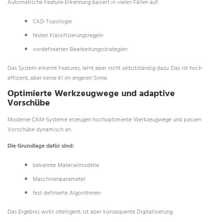
Automatische Feature-Erkennung basiert in vielen Fällen auf:
CAD-Topologie
festen Klassifizierungsregeln
vordefinierten Bearbeitungsstrategien
Das System erkennt Features, lernt aber nicht selbstständig dazu. Das ist hoch
effizient, aber keine KI im engeren Sinne.
Optimierte Werkzeugwege und adaptive
Vorschübe
Moderne CAM-Systeme erzeugen hochoptimierte Werkzeugwege und passen
Vorschübe dynamisch an.
Die Grundlage dafür sind:
bekannte Materialmodelle
Maschinenparameter
fest definierte Algorithmen
Das Ergebnis wirkt intelligent, ist aber konsequente Digitalisierung.