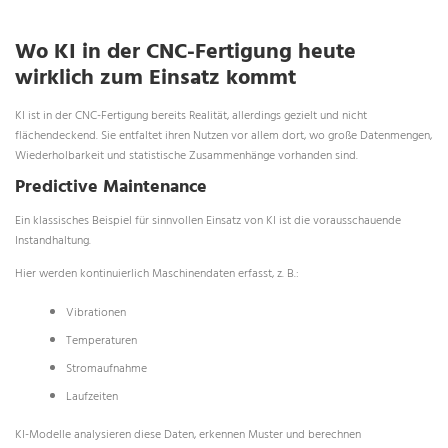
Wo KI in der CNC-Fertigung heute
wirklich zum Einsatz kommt
KI ist in der CNC-Fertigung bereits Realität, allerdings gezielt und nicht
flächendeckend. Sie entfaltet ihren Nutzen vor allem dort, wo große Datenmengen,
Wiederholbarkeit und statistische Zusammenhänge vorhanden sind.
Predictive Maintenance
Ein klassisches Beispiel für sinnvollen Einsatz von KI ist die vorausschauende
Instandhaltung.
Hier werden kontinuierlich Maschinendaten erfasst, z. B.:
Vibrationen
Temperaturen
Stromaufnahme
Laufzeiten
KI-Modelle analysieren diese Daten, erkennen Muster und berechnen