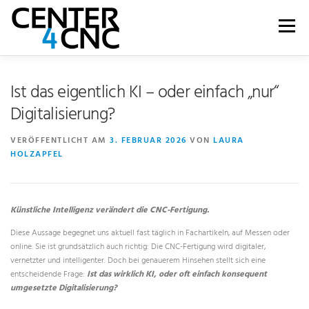
Menü
LEISTUNGEN
PRODUKTE
ÜBER UNS
Ist das eigentlich KI – oder einfach „nur“
Digitalisierung?
KARRIERE
BLOG
WIKI
SHOP
VERÖFFENTLICHT AM
3. FEBRUAR 2026
VON
LAURA
HOLZAPFEL
KONTAKT | SUPPORT
Künstliche Intelligenz verändert die CNC-Fertigung.
Diese Aussage begegnet uns aktuell fast täglich in Fachartikeln, auf Messen oder
online. Sie ist grundsätzlich auch richtig: Die CNC-Fertigung wird digitaler,
vernetzter und intelligenter. Doch bei genauerem Hinsehen stellt sich eine
entscheidende Frage:
Ist das wirklich KI,
oder oft einfach konsequent
umgesetzte Digitalisierung?