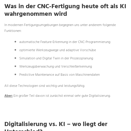
Was in der CNC-Fertigung heute oft als KI
wahrgenommen wird
In modernen Fertigungsumgebungen begegnen uns unter anderem folgende
Funktionen:
automatische Feature-Erkennung in der CNC-Programmierung
optimierte Werkzeugwege und adaptive Vorschübe
Simulation und Digital Twin in der Prozessplanung
Werkzeugüberwachung und Verschleißerkennung
Predictive Maintenance auf Basis von Maschinendaten
All diese Technologien sind wichtig und leistungsfähig.
Aber:
Ein großer Teil davon ist zunächst einmal sehr gute Digitalisierung.
Digitalisierung vs. KI – wo liegt der