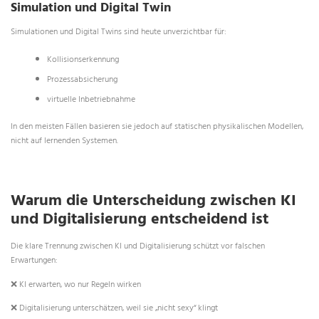
Simulation und Digital Twin
Simulationen und Digital Twins sind heute unverzichtbar für:
Kollisionserkennung
Prozessabsicherung
virtuelle Inbetriebnahme
In den meisten Fällen basieren sie jedoch auf statischen physikalischen Modellen,
nicht auf lernenden Systemen.
Warum die Unterscheidung zwischen KI
und Digitalisierung entscheidend ist
Die klare Trennung zwischen KI und Digitalisierung schützt vor falschen
Erwartungen:
❌ KI erwarten, wo nur Regeln wirken
❌ Digitalisierung unterschätzen, weil sie „nicht sexy“ klingt