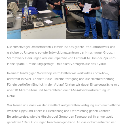
Die Hirschvogel Umformtechnik GmbH ist das größte Produktionswerk und
gleichzeitig Ursprung so-wie Entwicklungszentrum der Hirschvogel Group. Im
Stammwerk Denklingen war die Expertise von Center4CNC bei der Zyklus 19
Plane Spatial Umstellung gefragt – mit allen Vorzügen, die des Zyklus.
In einem fünftägigen Workshop vermittelten wir wertvolles Know-how,
unterteilt in zwei Blöcke für die Einzelteilfertigung und die Hartbearbeitung.
Für ein vertieften Einblick in den Ablauf führten wir dabei Einzelgespräche mit
über 30 Mitarbeitern und betrachteten die CAM-Arbeitsvorbereitung im
Detail.
Wir freuen uns, dass wir der exzellent aufgestellten Fertigung auch noch etliche
weitere Tipps und Tricks zur Bedienung und Optimierung geben konnten.
Beispielsweise, wie die Hirschvogel Group den Tagesablauf ihrer weltweit
genutzten CIMCO Lösungen beschleunigen kann. All das dokumentierten wir