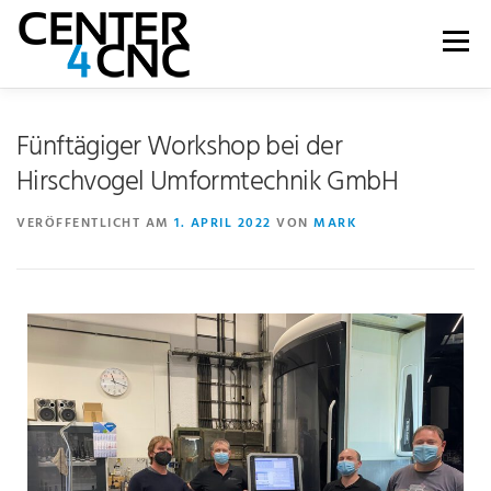
Menü
LEISTUNGEN
PRODUKTE
ÜBER UNS
Fünftägiger Workshop bei der
Hirschvogel Umformtechnik GmbH
KARRIERE
BLOG
WIKI
SHOP
VERÖFFENTLICHT AM
1. APRIL 2022
VON
MARK
KONTAKT | SUPPORT