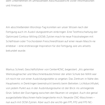
dem Unternehmen im umfassenden Abschlussbericht voller Informationen
und Analysen.
Am abschließenden Worshop-Tag konnten wir unser Wissen nach der
Fertigung auch im Ausbil-dungszentrum einbringen. Eine Testfreischaltung der
Optimized Contour Milling (OCM) Zyklen mach-te neue Frässtrategien mit
Schälfräsen oder Trochoidalen Freischneidfräsen auf einer neuen Maschi-ne
erlebbar – eine erstklassige Inspiration für die Fertigung, wie uns allseits
bekundet wurde.
Markus Schnell, Geschäftsführer von Center4CNC, begeistert: „Als gelernter
Werkzeugmacher und Maschinenbautechniker der alten Schule bei MAN war
ich noch nie von einer Ausbildungsstätte so angetan. Das Zentrum in Nähe des
Hauptwerks in Denklingen beeindruckt bereits beim Betreten. Lichtdurchflutet,
von jedem Punkt aus in der Ausbildungsräume ist der Blick ins umliegende
Grün. Selbst der Durchgang zwischen den Räumen ist verglast. Auch die genial
ausgestattete Maschinen-halle begeisterte mich. Neueste CNC-Maschinen –
nun auch mit OCM-Zyklen. Aber auch die wichti-gen FP1, FP2 und FP3 NC-