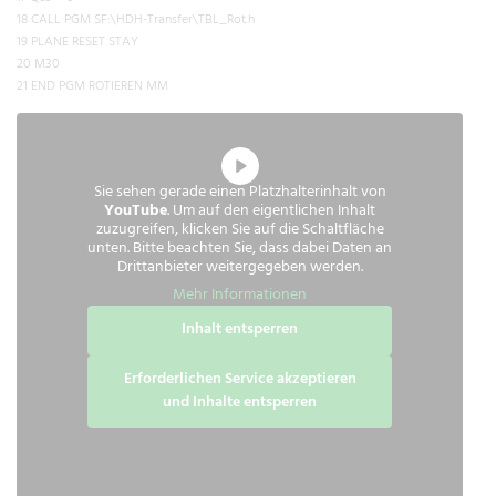
18 CALL PGM SF:\HDH-Transfer\TBL_Rot.h
19 PLANE RESET STAY
20 M30
21 END PGM ROTIEREN MM
Sie sehen gerade einen Platzhalterinhalt von
YouTube
. Um auf den eigentlichen Inhalt
zuzugreifen, klicken Sie auf die Schaltfläche
unten. Bitte beachten Sie, dass dabei Daten an
Drittanbieter weitergegeben werden.
Mehr Informationen
Inhalt entsperren
Erforderlichen Service akzeptieren
und Inhalte entsperren