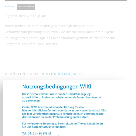
Rotieren
Herunterladen
Ergebnis sieht wie folgt aus:
somit können Sie einfach den gesamten Arbeitsraum ohne
Verfahrwegsbegrenzung ausnutzen.. Die Bearbeitung kann damit in jede
beliebige erreichbare Lage des Arbeitsraumes gedreht werden ohne das
Programm neu erstellen zu müssen.
VERÖFFENTLICHT IN
HEIDENHAIN
,
WIKI
SCHREIBE EINEN KOMMENTAR
Du musst
angemeldet
sein, um einen Kommentar abzugeben.