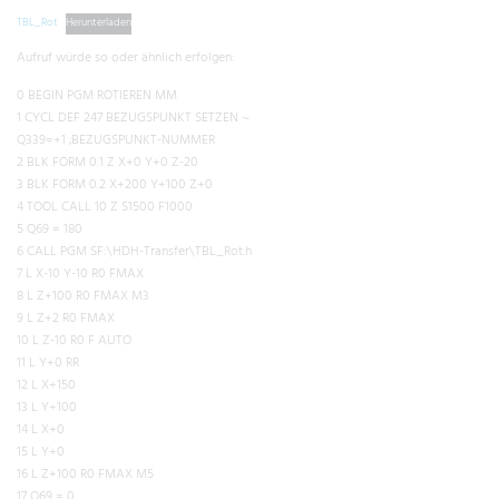
TBL_Rot
Herunterladen
Aufruf würde so oder ähnlich erfolgen:
0 BEGIN PGM ROTIEREN MM
1 CYCL DEF 247 BEZUGSPUNKT SETZEN ~
Q339=+1 ;BEZUGSPUNKT-NUMMER
2 BLK FORM 0.1 Z X+0 Y+0 Z-20
3 BLK FORM 0.2 X+200 Y+100 Z+0
4 TOOL CALL 10 Z S1500 F1000
5 Q69 = 180
6 CALL PGM SF:\HDH-Transfer\TBL_Rot.h
7 L X-10 Y-10 R0 FMAX
8 L Z+100 R0 FMAX M3
9 L Z+2 R0 FMAX
10 L Z-10 R0 F AUTO
11 L Y+0 RR
12 L X+150
13 L Y+100
14 L X+0
15 L Y+0
16 L Z+100 R0 FMAX M5
17 Q69 = 0