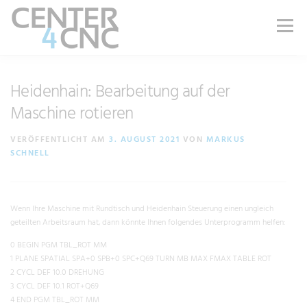
Menü
LEISTUNGEN
PRODUKTE
ÜBER UNS
Heidenhain: Bearbeitung auf der
Maschine rotieren
KARRIERE
BLOG
WIKI
SHOP
VERÖFFENTLICHT AM
3. AUGUST 2021
VON
MARKUS
SCHNELL
KONTAKT | SUPPORT
Wenn Ihre Maschine mit Rundtisch und Heidenhain Steuerung einen ungleich
geteilten Arbeitsraum hat, dann könnte Ihnen folgendes Unterprogramm helfen:
0 BEGIN PGM TBL_ROT MM
1 PLANE SPATIAL SPA+0 SPB+0 SPC+Q69 TURN MB MAX FMAX TABLE ROT
2 CYCL DEF 10.0 DREHUNG
3 CYCL DEF 10.1 ROT+Q69
4 END PGM TBL_ROT MM