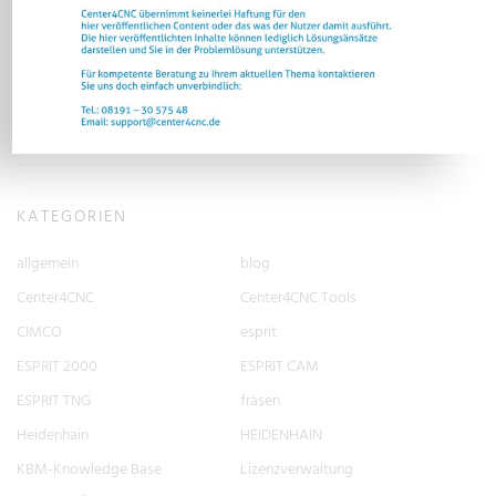
HEIDENHAIN Experten-Treff bei PRIMACON
Ist das eigentlich KI – oder einfach „nur“ Digitalisierung?
Netzwerken auf jeder Ebene – OT-MAX bringt bei Trichanik vier
Maschinen zurück ins Firmennetz
KATEGORIEN
allgemein
blog
Center4CNC
Center4CNC Tools
CIMCO
esprit
ESPRIT 2000
ESPRIT CAM
ESPRIT TNG
fräsen
Heidenhain
HEIDENHAIN
KBM-Knowledge Base
Lizenzverwaltung