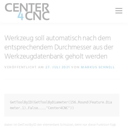
Menü
LEISTUNGEN
PRODUKTE
ÜBER UNS
Werkzeug soll automatisch nach dem
entsprechendem Durchmesser aus der
Werkzeugdatenbank geholt werden
KARRIERE
BLOG
WIKI
SHOP
VERÖFFENTLICHT AM
27. JULI 2021
VON
MARKUS SCHNELL
KONTAKT | SUPPORT
GetToolByID(GetToolByDiameter(156,Round(Feature.Dia
meter,1),False,,,,"Center4CNC"))
dabei ist GetToolByID der elementare Schlüssel, denn nur diese Funktion fügt