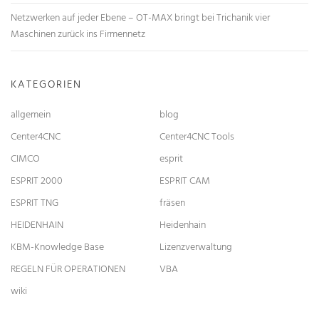
Netzwerken auf jeder Ebene – OT-MAX bringt bei Trichanik vier
Maschinen zurück ins Firmennetz
KATEGORIEN
allgemein
blog
Center4CNC
Center4CNC Tools
CIMCO
esprit
ESPRIT 2000
ESPRIT CAM
ESPRIT TNG
fräsen
HEIDENHAIN
Heidenhain
KBM-Knowledge Base
Lizenzverwaltung
REGELN FÜR OPERATIONEN
VBA
wiki