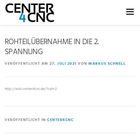
Menü
LEISTUNGEN
PRODUKTE
ÜBER UNS
ROHTEILÜBERNAHME IN DIE 2.
SPANNUNG
KARRIERE
BLOG
WIKI
SHOP
VERÖFFENTLICHT AM
27. JULI 2021
VON
MARKUS SCHNELL
KONTAKT | SUPPORT
http://wiki.center4cnc.de/?cat=2
VERÖFFENTLICHT IN
CENTER4CNC