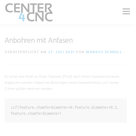
Menü
LEISTUNGEN
PRODUKTE
ÜBER UNS
Anbohren mit Anfasen
VERÖFFENTLICHT AM
27. JULI 2021
VON
MARKUS SCHNELL
KARRIERE
BLOG
WIKI
SHOP
Es sollen alle Punkt zu Punkt Features (PToP) nach Ihrem Fasendurchmesser
KONTAKT | SUPPORT
angebohrt werden. Haben die Bohrungen keine Fasendefinition, soll immer
0.2mm größer zentriert werden:
iif(feature.chamferdiameter=0,feature.diameter+0.2,
feature.chamferdiameter)