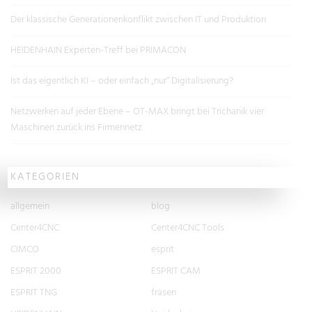
Der klassische Generationenkonflikt zwischen IT und Produktion
HEIDENHAIN Experten-Treff bei PRIMACON
Ist das eigentlich KI – oder einfach „nur“ Digitalisierung?
Netzwerken auf jeder Ebene – OT-MAX bringt bei Trichanik vier
Maschinen zurück ins Firmennetz
KATEGORIEN
allgemein
blog
Center4CNC
Center4CNC Tools
CIMCO
esprit
ESPRIT 2000
ESPRIT CAM
ESPRIT TNG
fräsen